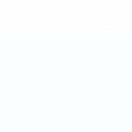
efa.com/insideuefa/mediaservices/mediareleases/news/0272-
ionali-e-club-russi-da-tutte-le-competi/'>Altre informazioni
Squadre
Notizie
Dettagli
ortuguês