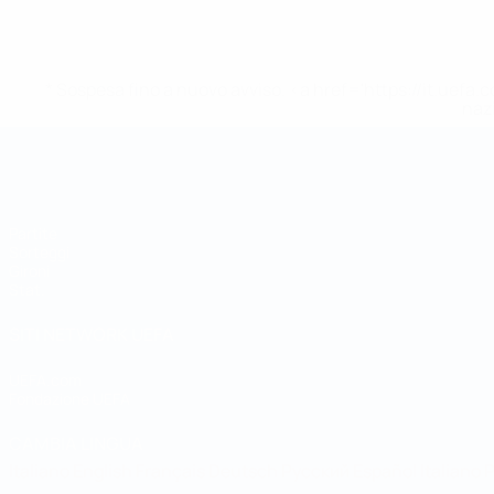
* Sospesa fino a nuovo avviso. <a href='https://it.u
naz
Coppa del Mondo Futsal
Partite
Sorteggi
Gironi
Stat.
SITI NETWORK UEFA
UEFA.com
Fondazione UEFA
CAMBIA LINGUA
Italiano
English
Français
Deutsch
Русский
Español
Italiano
P