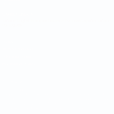
UEFA
CAMBIA LINGUA
Italiano
English
Français
Deutsch
Русский
Español
Italiano
Português
Privacy
Termini e condizioni
Politica sui cookie
Impostazioni Privacy
© 1998-2026 UEFA. Tutti i diritti riservati
La parola UEFA, il logo UEFA e tutti i marchi che si riferiscono a
competizioni UEFA, sono marchi registrati e/o copyright della UEFA.
Tali marchi non possono essere utilizzati in nessun modo per scopi
commerciali. L'utilizzo di UEFA.com sta a significare l'accettazione
dei Termini e Condizioni e delle Norme sulla Privacy.