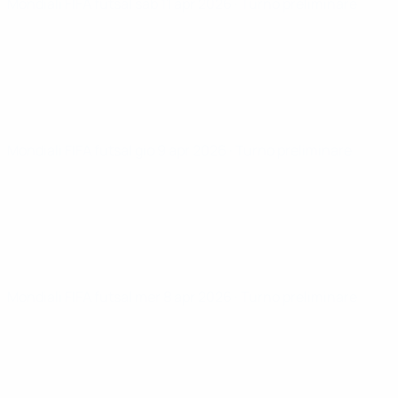
Mondiali FIFA futsal
sab 11 apr 2026
· Turno preliminare
Mondiali FIFA futsal
gio 9 apr 2026
· Turno preliminare
Mondiali FIFA futsal
mer 8 apr 2026
· Turno preliminare