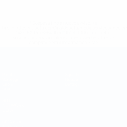
* Sospesa fino a nuovo avviso. <a
href='https://it.uefa.com/insideuefa/mediaservices/media
148df62d7eb6-64dbbd01b1cf-1000--fifa-uefa-
sospendono-nazionali-e-club-russi-da-tutte-le-
competi/'>Altre informazioni</a>
Coppa del Mondo Futsal
Partite
Squadre
Sorteggi
Notizie
Gironi
Dettagli
Stat.
SITI
NETWORK
UEFA
UEFA.com
Fondazione