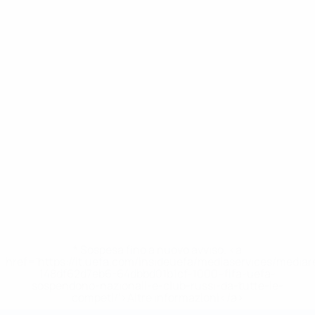
* Sospesa fino a nuovo avviso. <a
href='https://it.uefa.com/insideuefa/mediaservices/media
148df62d7eb6-64dbbd01b1cf-1000--fifa-uefa-
sospendono-nazionali-e-club-russi-da-tutte-le-
competi/'>Altre informazioni</a>