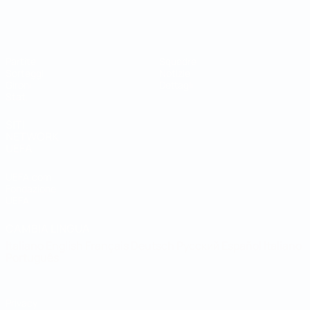
Coppa del Mondo Futsal
Partite
Squadre
Sorteggi
Notizie
Gironi
Dettagli
Stat.
SITI
NETWORK
UEFA
UEFA.com
Fondazione
UEFA
CAMBIA LINGUA
Italiano
English
Français
Deutsch
Русский
Español
Italiano
Português
Privacy