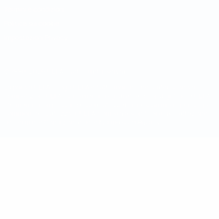
Termini e condizioni
Politica sui cookie
Impostazioni Privacy
© 1998-2026 UEFA. Tutti i diritti riservati
La parola UEFA, il logo UEFA e tutti i marchi che si riferiscono a
competizioni UEFA, sono marchi registrati e/o copyright della UEFA.
Tali marchi non possono essere utilizzati in nessun modo per scopi
commerciali. L'utilizzo di UEFA.com sta a significare l'accettazione
dei Termini e Condizioni e delle Norme sulla Privacy.