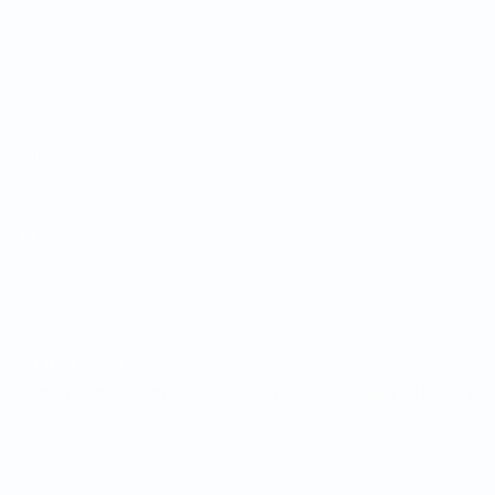
Coppa del Mondo Futsal
Partite
Squadre
Sorteggi
Notizie
Gironi
Dettagli
Stat.
SITI
NETWORK
UEFA
UEFA.com
Fondazione
UEFA
CAMBIA LINGUA
Italiano
English
Français
Deutsch
Русский
Español
Italiano
Português
Privacy