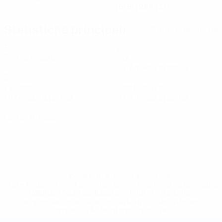
16/5/1989 (37)
Statistiche principali
Tutte le statistiche
3
2
Partite giocate
Gol
0,67 media a partita
5
2
Tiri totali
Cartellini gialli
1,67 media a partita
0,67 media a partita
0
Cartellini rossi
* Sospesa fino a nuovo avviso. <a
href='https://it.uefa.com/insideuefa/mediaservices/media
148df62d7eb6-64dbbd01b1cf-1000--fifa-uefa-
sospendono-nazionali-e-club-russi-da-tutte-le-
competi/'>Altre informazioni</a>