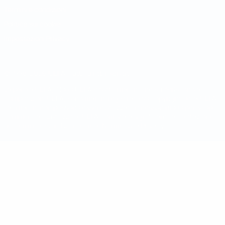
Termini e condizioni
Politica sui cookie
Impostazioni Privacy
© 1998-2026 UEFA. Tutti i diritti riservati
La parola UEFA, il logo UEFA e tutti i marchi che si riferiscono a
competizioni UEFA, sono marchi registrati e/o copyright della UEFA.
Tali marchi non possono essere utilizzati in nessun modo per scopi
commerciali. L'utilizzo di UEFA.com sta a significare l'accettazione
dei Termini e Condizioni e delle Norme sulla Privacy.