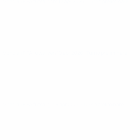
Mondiali FIFA futsal
dom 12 apr 2026
· Turno preliminare
Mondiali FIFA futsal
ven 10 apr 2026
· Turno preliminare
Mondiali FIFA futsal
gio 9 apr 2026
· Turno preliminare