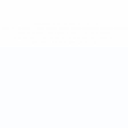
* Sospesa fino a nuovo avviso. <a
href='https://it.uefa.com/insideuefa/mediaservices/media
148df62d7eb6-64dbbd01b1cf-1000--fifa-uefa-
sospendono-nazionali-e-club-russi-da-tutte-le-
competi/'>Altre informazioni</a>
Coppa del Mondo Futsal
Partite
Squadre
Sorteggi
Notizie
Gironi
Dettagli
Stat.
SITI
NETWORK
UEFA
UEFA.com
Fondazione