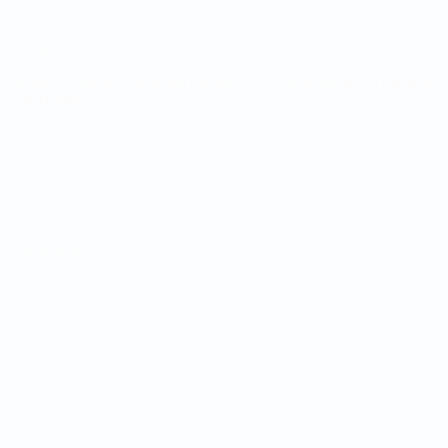
UEFA
CAMBIA LINGUA
Italiano
English
Français
Deutsch
Русский
Español
Italiano
Português
Privacy
Termini e condizioni
Politica sui cookie
Impostazioni Privacy
© 1998-2026 UEFA. Tutti i diritti riservati
La parola UEFA, il logo UEFA e tutti i marchi che si riferiscono a
competizioni UEFA, sono marchi registrati e/o copyright della UEFA.
Tali marchi non possono essere utilizzati in nessun modo per scopi
commerciali. L'utilizzo di UEFA.com sta a significare l'accettazione
dei Termini e Condizioni e delle Norme sulla Privacy.