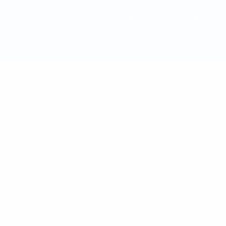
La parola UEFA, il logo UEFA e tutti i marchi che si riferiscono a
competizioni UEFA, sono marchi registrati e/o copyright della UEFA.
Tali marchi non possono essere utilizzati in nessun modo per scopi
commerciali. L'utilizzo di UEFA.com sta a significare l'accettazione
dei Termini e Condizioni e delle Norme sulla Privacy.