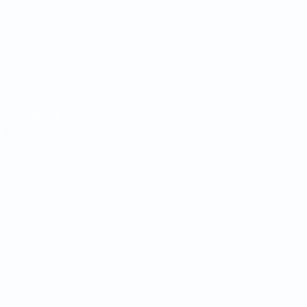
SITI
NETWORK
UEFA
UEFA.com
Fondazione
UEFA
CAMBIA LINGUA
Italiano
English
Français
Deutsch
Русский
Español
Italiano
Português
Privacy
Termini e condizioni
Politica sui cookie
Impostazioni Privacy
© 1998-2026 UEFA. Tutti i diritti riservati