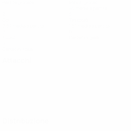
Partite giocate
Minuti giocati
40 media a partita
2
5
Gol
Tiri totali
0,67 media a partita
1,67 media a partita
0
0
Assist
Cartellini gialli
0
Cartellini rossi
Attacchi
Distribuzione