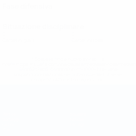
Fase difensiva
Situazione disciplinare
0
0
Cartellini gialli
Cartellini rossi
* Sospesa fino a nuovo avviso. <a
href='https://it.uefa.com/insideuefa/mediaservices/media
148df62d7eb6-64dbbd01b1cf-1000--fifa-uefa-
sospendono-nazionali-e-club-russi-da-tutte-le-
competi/'>Altre informazioni</a>
Coppa del Mondo Futsal
Partite
Squadre
Sorteggi
Notizie
Gironi
Dettagli
Stat.