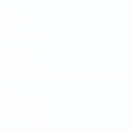
Partite
Sorteggi
Gironi
Stat.
SITI NETWORK UEFA
UEFA.com
Fondazione UEFA
CAMBIA LINGUA
Italiano
English
Français
Deutsch
Русский
Español
Italiano
P
Privacy
Termini e condizioni
Politica sui cookie
Impostazioni Privacy