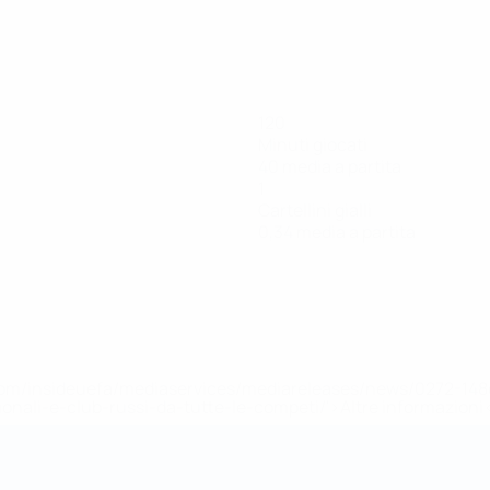
120
Minuti giocati
40 media a partita
1
Cartellini gialli
0,34 media a partita
efa.com/insideuefa/mediaservices/mediareleases/news/0272-
ionali-e-club-russi-da-tutte-le-competi/'>Altre informazioni