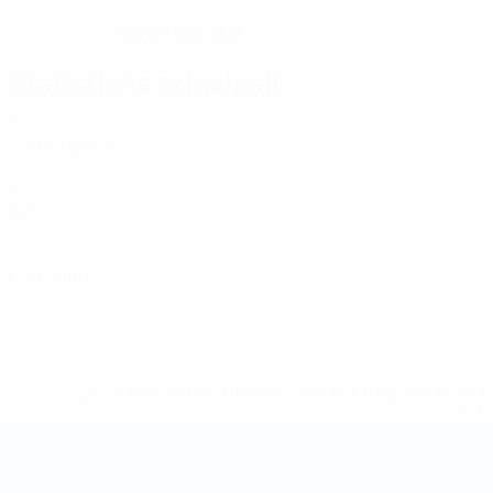
04/8/1993 (33)
DATA DI NASCITA
Statistiche principali
3
Partite giocate
0
Gol
0
Cartellini rossi
* Sospesa fino a nuovo avviso. <a href='https://it.u
naz
Coppa del Mondo Futsal