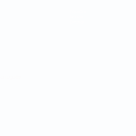
Squadre
Notizie
Dettagli
ortuguês