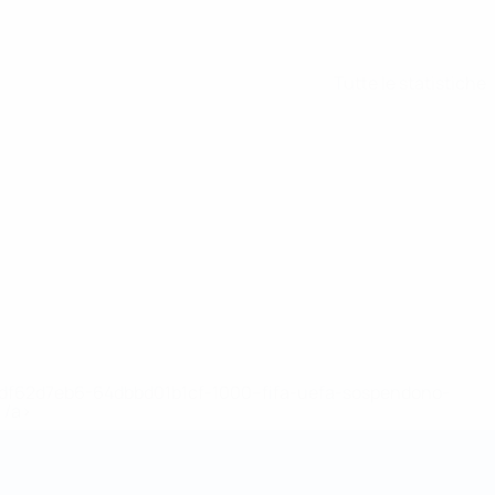
Tutte le statistiche
148df62d7eb6-64dbbd01b1cf-1000--fifa-uefa-sospendono-
</a>