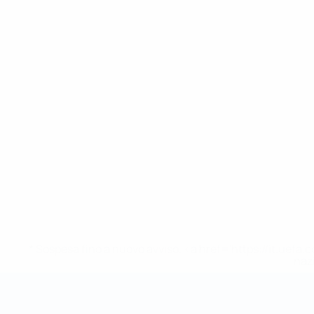
* Sospesa fino a nuovo avviso. <a href='https://it.u
naz
Coppa del Mondo Futsal