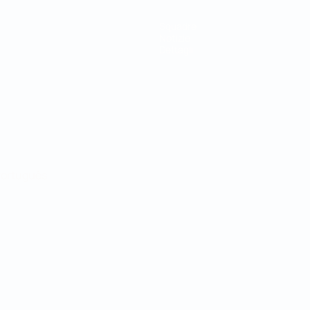
Squadre
Notizie
Dettagli
ortuguês