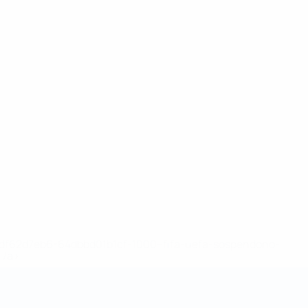
148df62d7eb6-64dbbd01b1cf-1000--fifa-uefa-sospendono-
</a>