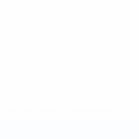
efa.com/insideuefa/mediaservices/mediareleases/news/0272-
ionali-e-club-russi-da-tutte-le-competi/'>Altre informazioni