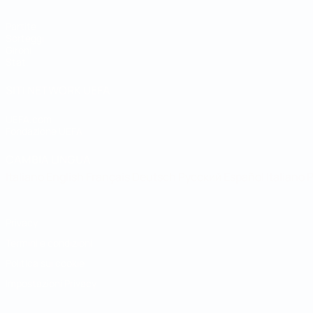
Partite
Sorteggi
Gironi
Stat.
SITI NETWORK UEFA
UEFA.com
Fondazione UEFA
CAMBIA LINGUA
Italiano
English
Français
Deutsch
Русский
Español
Italiano
P
Privacy
Termini e condizioni
Politica sui cookie
Impostazioni Privacy