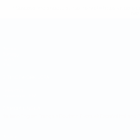
* Sospesa fino a nuovo avviso. <a href='https://it.u
naz
Coppa del Mondo Futsal
Partite
Sorteggi
Gironi
Stat.
SITI NETWORK UEFA
UEFA.com
Fondazione UEFA
CAMBIA LINGUA
Italiano
English
Français
Deutsch
Русский
Español
Italiano
P
Privacy