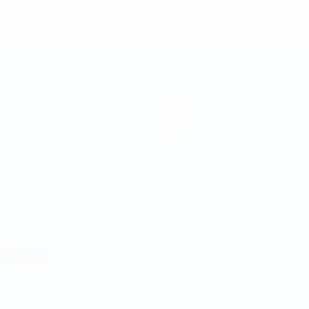
efa.com/insideuefa/mediaservices/mediareleases/news/0272-
ionali-e-club-russi-da-tutte-le-competi/'>Altre informazioni
Squadre
Notizie
Dettagli
ortuguês