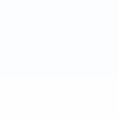
Termini e condizioni
Politica sui cookie
Impostazioni Privacy
© 1998-2026 UEFA. Tutti i diritti riservati
La parola UEFA, il logo UEFA e tutti i marchi che si riferiscono a
competizioni UEFA, sono marchi registrati e/o copyright della UEFA.
Tali marchi non possono essere utilizzati in nessun modo per scopi
commerciali. L'utilizzo di UEFA.com sta a significare l'accettazione
dei Termini e Condizioni e delle Norme sulla Privacy.