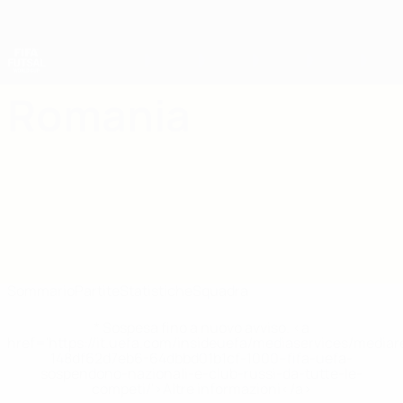
Passa
al
contenuto
principale
Coppa del Mondo Futsal
Romania
Romania Statistiche Coppa del Mondo Futsal 2028
Sommario
Partite
Statistiche
Squadra
* Sospesa fino a nuovo avviso. <a
href='https://it.uefa.com/insideuefa/mediaservices/media
148df62d7eb6-64dbbd01b1cf-1000--fifa-uefa-
sospendono-nazionali-e-club-russi-da-tutte-le-
competi/'>Altre informazioni</a>