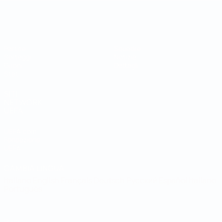
Coppa del Mondo Futsal
Partite
Squadre
Sorteggi
Notizie
Gironi
Dettagli
Stat.
SITI
NETWORK
UEFA
UEFA.com
Fondazione
UEFA
CAMBIA LINGUA
Italiano
English
Français
Deutsch
Русский
Español
Italiano
Português
Privacy