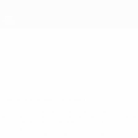
Passa
al
contenuto
principale
Coppa del Mondo Futsal
Panama
Panama Coppa del Mondo Futsal 2028
Sommario
Partite
Statistiche
Squadra
* Sospesa fino a nuovo avviso. <a
href='https://it.uefa.com/insideuefa/mediaservices/media
148df62d7eb6-64dbbd01b1cf-1000--fifa-uefa-
sospendono-nazionali-e-club-russi-da-tutte-le-
competi/'>Altre informazioni</a>