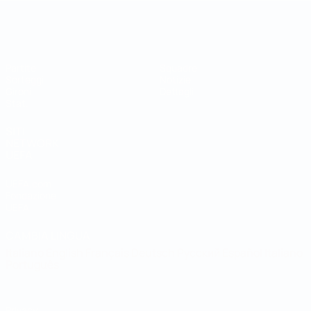
Coppa del Mondo Futsal
Partite
Squadre
Sorteggi
Notizie
Gironi
Dettagli
Stat.
SITI
NETWORK
UEFA
UEFA.com
Fondazione
UEFA
CAMBIA LINGUA
Italiano
English
Français
Deutsch
Русский
Español
Italiano
Português
Privacy