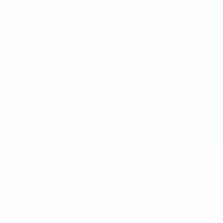
Termini e condizioni
Politica sui cookie
Impostazioni Privacy
© 1998-2026 UEFA. Tutti i diritti riservati
La parola UEFA, il logo UEFA e tutti i marchi che si riferiscono a
competizioni UEFA, sono marchi registrati e/o copyright della UEFA.
Tali marchi non possono essere utilizzati in nessun modo per scopi
commerciali. L'utilizzo di UEFA.com sta a significare l'accettazione
dei Termini e Condizioni e delle Norme sulla Privacy.