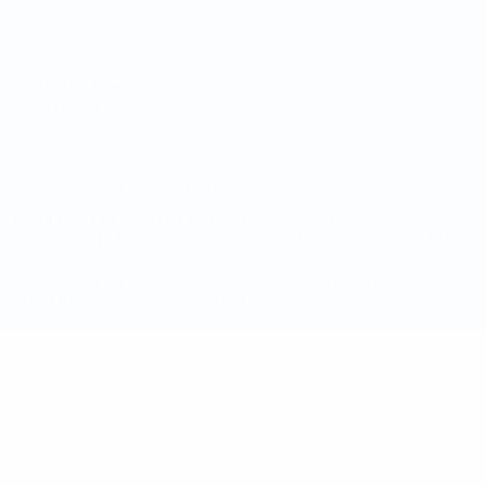
Privacy
Termini e condizioni
Politica sui cookie
Impostazioni Privacy
© 1998-2026 UEFA. Tutti i diritti riservati
La parola UEFA, il logo UEFA e tutti i marchi che si riferiscono a
competizioni UEFA, sono marchi registrati e/o copyright della UEFA.
Tali marchi non possono essere utilizzati in nessun modo per scopi
commerciali. L'utilizzo di UEFA.com sta a significare l'accettazione
dei Termini e Condizioni e delle Norme sulla Privacy.