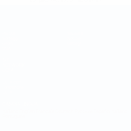
competi/'>Altre informazioni</a>
Coppa del Mondo Futsal
Partite
Squadre
Sorteggi
Notizie
Gironi
Dettagli
Stat.
SITI
NETWORK
UEFA
UEFA.com
Fondazione
UEFA
CAMBIA LINGUA
Italiano
English
Français
Deutsch
Русский
Español
Italiano
Português