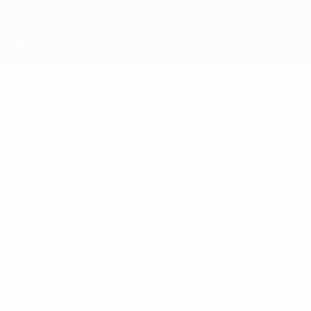
Passa
al
contenuto
principale
Coppa del Mondo Futsal
Marocco
Marocco Coppa del Mondo Futsal 2028
Sommario
Partite
Statistiche
Squadra
* Sospesa fino a nuovo avviso. <a
href='https://it.uefa.com/insideuefa/mediaservices/media
148df62d7eb6-64dbbd01b1cf-1000--fifa-uefa-
sospendono-nazionali-e-club-russi-da-tutte-le-