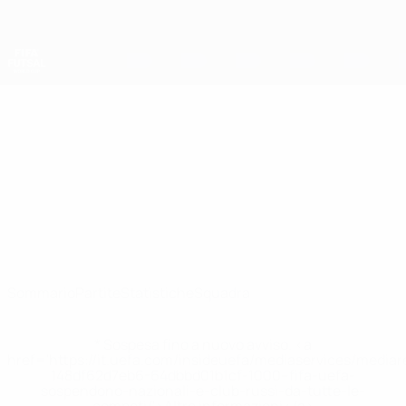
Passa
al
contenuto
principale
Coppa del Mondo Futsal
Libia
Libia Coppa del Mondo Futsal 2028
Sommario
Partite
Statistiche
Squadra
* Sospesa fino a nuovo avviso. <a
href='https://it.uefa.com/insideuefa/mediaservices/media
148df62d7eb6-64dbbd01b1cf-1000--fifa-uefa-
sospendono-nazionali-e-club-russi-da-tutte-le-