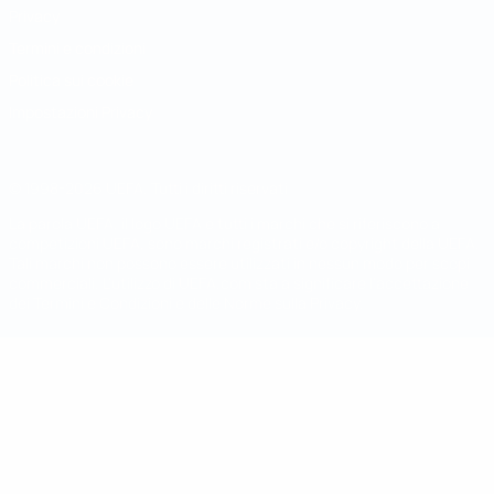
Privacy
Termini e condizioni
Politica sui cookie
Impostazioni Privacy
© 1998-2026 UEFA. Tutti i diritti riservati
La parola UEFA, il logo UEFA e tutti i marchi che si riferiscono a
competizioni UEFA, sono marchi registrati e/o copyright della UEFA.
Tali marchi non possono essere utilizzati in nessun modo per scopi
commerciali. L'utilizzo di UEFA.com sta a significare l'accettazione
dei Termini e Condizioni e delle Norme sulla Privacy.