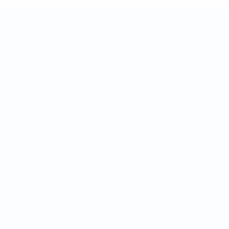
competi/'>Altre informazioni</a>
Coppa del Mondo Futsal
Partite
Squadre
Sorteggi
Notizie
Gironi
Dettagli
Stat.
SITI
NETWORK
UEFA
UEFA.com
Fondazione
UEFA
CAMBIA LINGUA
Italiano
English
Français
Deutsch
Русский
Español
Italiano
Português