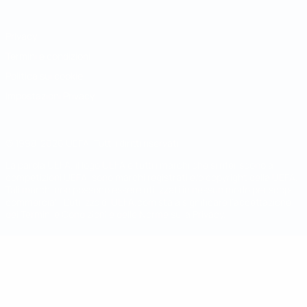
Privacy
Termini e condizioni
Politica sui cookie
Impostazioni Privacy
© 1998-2026 UEFA. Tutti i diritti riservati
La parola UEFA, il logo UEFA e tutti i marchi che si riferiscono a
competizioni UEFA, sono marchi registrati e/o copyright della UEFA.
Tali marchi non possono essere utilizzati in nessun modo per scopi
commerciali. L'utilizzo di UEFA.com sta a significare l'accettazione
dei Termini e Condizioni e delle Norme sulla Privacy.