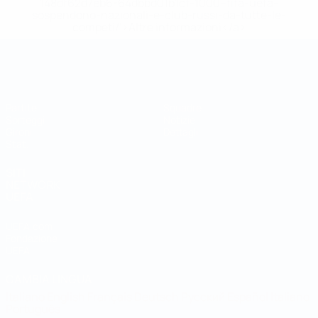
148df62d7eb6-64dbbd01b1cf-1000--fifa-uefa-
sospendono-nazionali-e-club-russi-da-tutte-le-
competi/'>Altre informazioni</a>
Coppa del Mondo Futsal
Partite
Squadre
Sorteggi
Notizie
Gironi
Dettagli
Stat.
SITI
NETWORK
UEFA
UEFA.com
Fondazione
UEFA
CAMBIA LINGUA
Italiano
English
Français
Deutsch
Русский
Español
Italiano
Português