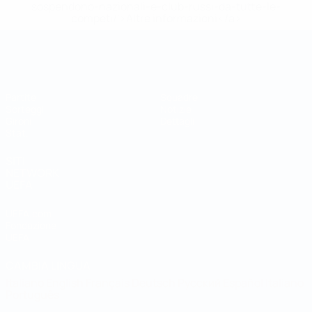
sospendono-nazionali-e-club-russi-da-tutte-le-
competi/'>Altre informazioni</a>
Coppa del Mondo Futsal
Partite
Squadre
Sorteggi
Notizie
Gironi
Dettagli
Stat.
SITI
NETWORK
UEFA
UEFA.com
Fondazione
UEFA
CAMBIA LINGUA
Italiano
English
Français
Deutsch
Русский
Español
Italiano
Português