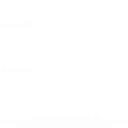
12 aprile 2026
14 aprile 2026
* Sospesa fino a nuovo avviso. <a
href='https://it.uefa.com/insideuefa/mediaservices/media
148df62d7eb6-64dbbd01b1cf-1000--fifa-uefa-