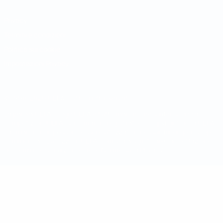
Privacy
Termini e condizioni
Politica sui cookie
Impostazioni Privacy
© 1998-2026 UEFA. Tutti i diritti riservati
La parola UEFA, il logo UEFA e tutti i marchi che si riferiscono a
competizioni UEFA, sono marchi registrati e/o copyright della UEFA.
Tali marchi non possono essere utilizzati in nessun modo per scopi
commerciali. L'utilizzo di UEFA.com sta a significare l'accettazione
dei Termini e Condizioni e delle Norme sulla Privacy.