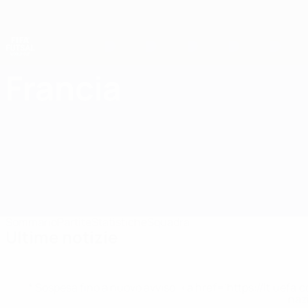
Passa
al
contenuto
principale
Coppa del Mondo Futsal
Francia
Francia Coppa del Mondo Futsal 2028
Sommario
Partite
Statistiche
Squadra
Ultime notizie
* Sospesa fino a nuovo avviso. <a href='https://it.u
naz