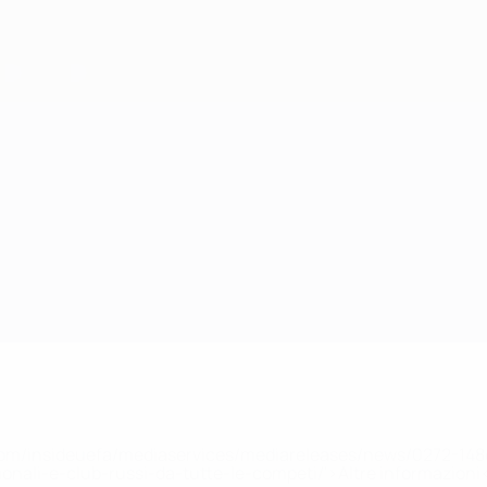
efa.com/insideuefa/mediaservices/mediareleases/news/0272-
ionali-e-club-russi-da-tutte-le-competi/'>Altre informazioni