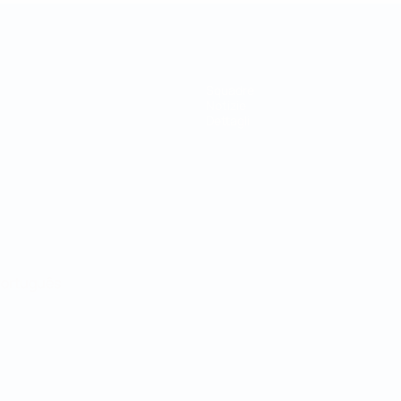
Squadre
Notizie
Dettagli
ortuguês