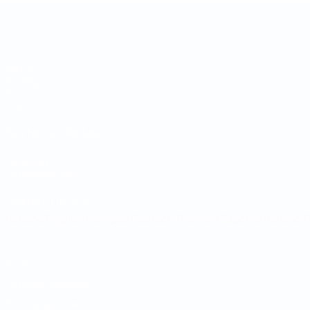
Coppa del Mondo Futsal
Partite
Sorteggi
Gironi
Stat.
SITI NETWORK UEFA
UEFA.com
Fondazione UEFA
CAMBIA LINGUA
Italiano
English
Français
Deutsch
Русский
Español
Italiano
P
Privacy
Termini e condizioni
Politica sui cookie