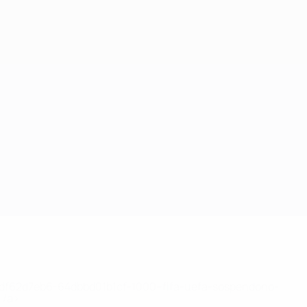
148df62d7eb6-64dbbd01b1cf-1000--fifa-uefa-sospendono-
</a>