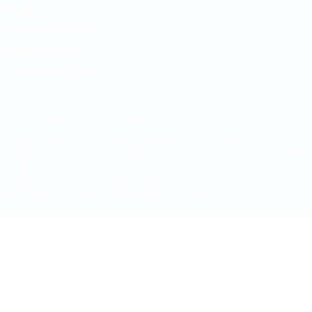
Privacy
Termini e condizioni
Politica sui cookie
Impostazioni Privacy
© 1998-2026 UEFA. Tutti i diritti riservati
La parola UEFA, il logo UEFA e tutti i marchi che si riferiscono a
competizioni UEFA, sono marchi registrati e/o copyright della UEFA.
Tali marchi non possono essere utilizzati in nessun modo per scopi
commerciali. L'utilizzo di UEFA.com sta a significare l'accettazione
dei Termini e Condizioni e delle Norme sulla Privacy.