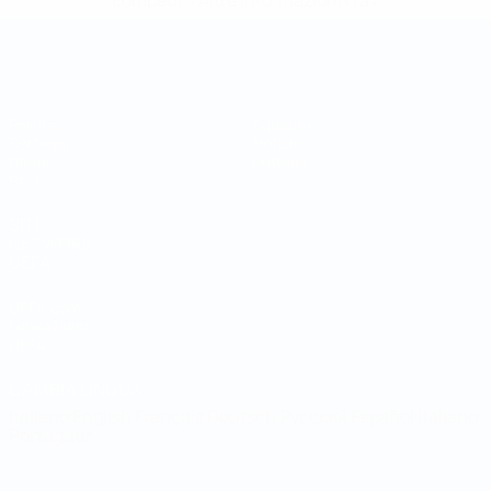
competi/'>Altre informazioni</a>
Coppa del Mondo Futsal
Partite
Squadre
Sorteggi
Notizie
Gironi
Dettagli
Stat.
SITI
NETWORK
UEFA
UEFA.com
Fondazione
UEFA
CAMBIA LINGUA
Italiano
English
Français
Deutsch
Русский
Español
Italiano
Português