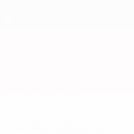
Passa
al
contenuto
principale
Coppa del Mondo Futsal
Belgio
Belgio Coppa del Mondo Futsal 2028
Sommario
Partite
Statistiche
Squadra
* Sospesa fino a nuovo avviso. <a
href='https://it.uefa.com/insideuefa/mediaservices/media
148df62d7eb6-64dbbd01b1cf-1000--fifa-uefa-
sospendono-nazionali-e-club-russi-da-tutte-le-