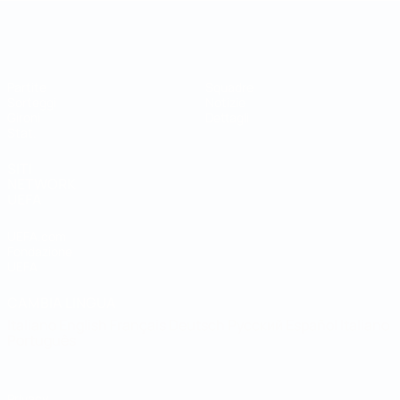
Coppa del Mondo Futsal
Partite
Squadre
Sorteggi
Notizie
Gironi
Dettagli
Stat.
SITI
NETWORK
UEFA
UEFA.com
Fondazione
UEFA
CAMBIA LINGUA
Italiano
English
Français
Deutsch
Русский
Español
Italiano
Português
Privacy