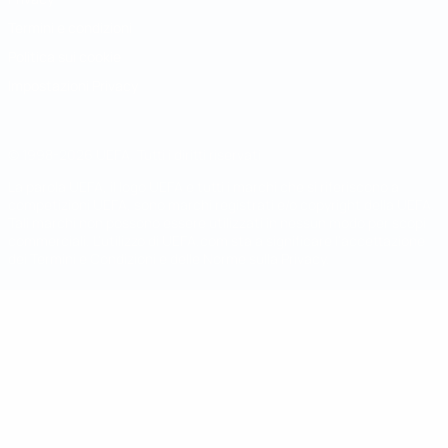
Termini e condizioni
Politica sui cookie
Impostazioni Privacy
© 1998-2026 UEFA. Tutti i diritti riservati
La parola UEFA, il logo UEFA e tutti i marchi che si riferiscono a
competizioni UEFA, sono marchi registrati e/o copyright della UEFA.
Tali marchi non possono essere utilizzati in nessun modo per scopi
commerciali. L'utilizzo di UEFA.com sta a significare l'accettazione
dei Termini e Condizioni e delle Norme sulla Privacy.