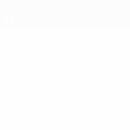
Passa
al
contenuto
principale
Coppa del Mondo Futsal
Angola
Angola Statistiche Coppa del Mondo Futsal 2028
Sommario
Partite
Statistiche
Squadra
* Sospesa fino a nuovo avviso. <a
href='https://it.uefa.com/insideuefa/mediaservices/media
148df62d7eb6-64dbbd01b1cf-1000--fifa-uefa-
sospendono-nazionali-e-club-russi-da-tutte-le-
competi/'>Altre informazioni</a>