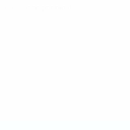
Statistiche principali
20
6
Gol
Gol subiti
6,67 media a partita
2 media a partita
3
0
Cartellini gialli
Cartellini rossi
1 media a partita
Tutte le statistiche
Squadra
Alaj
Diar
Drenica
Haxhijaj
Imeri
Kameri
Kelm
Difensore
Attaccante
Portiere
Attaccante
Difensore
Attaccante
Difen
* Sospesa fino a nuovo avviso. <a
href='https://it.uefa.com/insideuefa/mediaservices/media
148df62d7eb6-64dbbd01b1cf-1000--fifa-uefa-
sospendono-nazionali-e-club-russi-da-tutte-le-
competi/'>Altre informazioni</a>
Coppa del Mondo Futsal