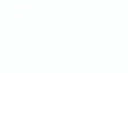
Politica sui cookie
Impostazioni Privacy
© 1998-2026 UEFA. Tutti i diritti riservati
La parola UEFA, il logo UEFA e tutti i marchi che si riferiscono a
competizioni UEFA, sono marchi registrati e/o copyright della UEFA.
Tali marchi non possono essere utilizzati in nessun modo per scopi
commerciali. L'utilizzo di UEFA.com sta a significare l'accettazione
dei Termini e Condizioni e delle Norme sulla Privacy.