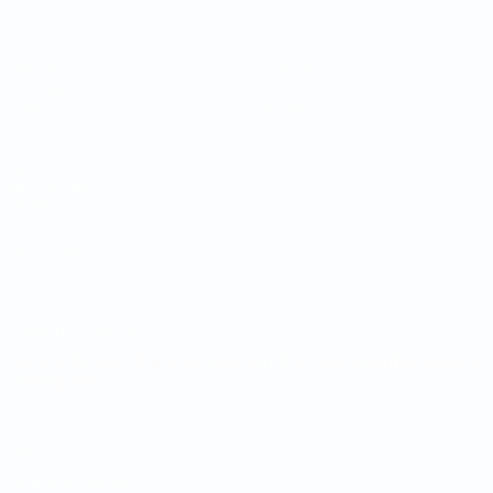
Partite
Squadre
Sorteggi
Notizie
Gironi
Dettagli
Stat.
SITI
NETWORK
UEFA
UEFA.com
Fondazione
UEFA
CAMBIA LINGUA
Italiano
English
Français
Deutsch
Русский
Español
Italiano
Português
Privacy
Termini e condizioni