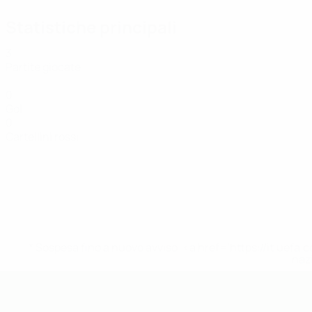
Statistiche principali
3
Partite giocate
0
Gol
0
Cartellini rossi
* Sospesa fino a nuovo avviso. <a href='https://it.u
naz
UEFA Futsal EURO Under 19