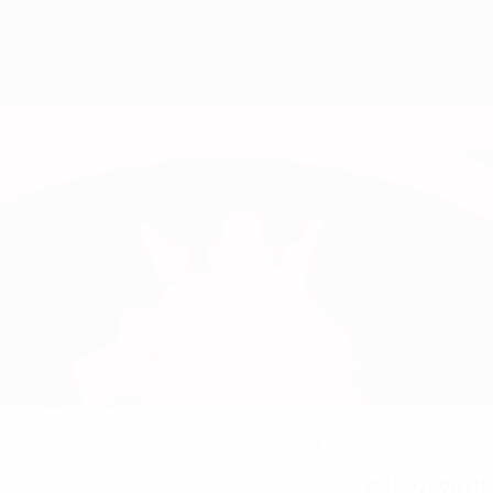
4
NUMERO
28/10/2006 (19
DATA DI NASCITA