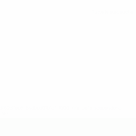
Tutte le statistiche
148df62d7eb6-64dbbd01b1cf-1000--fifa-uefa-sospendono-
</a>