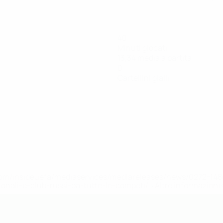
40
Minuti giocati
13,34 media a partita
0
Cartellini gialli
efa.com/insideuefa/mediaservices/mediareleases/news/0272-
ionali-e-club-russi-da-tutte-le-competi/'>Altre informazioni