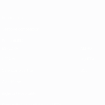
Informazioni
Gestione competizioni
Sostenibilità
ESPLORA
ALTRO
UEFA.tv
MyUEFA
Calendario partite
UC3
Classifiche
Biglietti / Hospitality
Store delle Nazionali di calcio UEFA