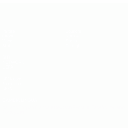
UEFA Futsal EURO Under 19
Partite
Squadre
Gironi
Notizie
Video
Storia
Stat.
Dettagli
SITI
NETWORK
UEFA
UEFA.com
Fondazione
UEFA
CAMBIA LINGUA
Italiano
English
Français
Deutsch
Русский
Español
Italiano
Português