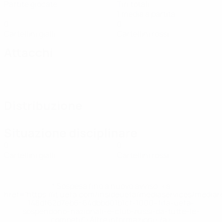
Partite giocate
Tiri totali
1 media a partita
0
0
Cartellini gialli
Cartellini rossi
Attacchi
Distribuzione
Situazione disciplinare
0
0
Cartellini gialli
Cartellini rossi
* Sospesa fino a nuovo avviso. <a
href='https://it.uefa.com/insideuefa/mediaservices/media
148df62d7eb6-64dbbd01b1cf-1000--fifa-uefa-
sospendono-nazionali-e-club-russi-da-tutte-le-
competi/'>Altre informazioni</a>