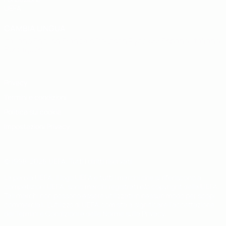
UEFA
CAMBIA LINGUA
Italiano
English
Français
Deutsch
Русский
Español
Italiano
Português
Privacy
Termini e condizioni
Politica sui cookie
Impostazioni Privacy
© 1998-2026 UEFA. Tutti i diritti riservati
La parola UEFA, il logo UEFA e tutti i marchi che si riferiscono a
competizioni UEFA, sono marchi registrati e/o copyright della UEFA.
Tali marchi non possono essere utilizzati in nessun modo per scopi
commerciali. L'utilizzo di UEFA.com sta a significare l'accettazione
dei Termini e Condizioni e delle Norme sulla Privacy.