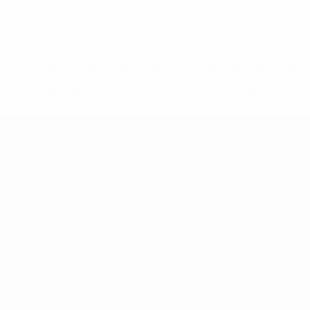
* Sospesa fino a nuovo avviso. <a
href='https://it.uefa.com/insideuefa/mediaservices/media
148df62d7eb6-64dbbd01b1cf-1000--fifa-uefa-
sospendono-nazionali-e-club-russi-da-tutte-le-
competi/'>Altre informazioni</a>
UEFA Futsal EURO Under 19
Partite
Squadre
Gironi
Notizie
Video
Storia
Stat.
Dettagli
SITI
NETWORK
UEFA
UEFA.com
Fondazione