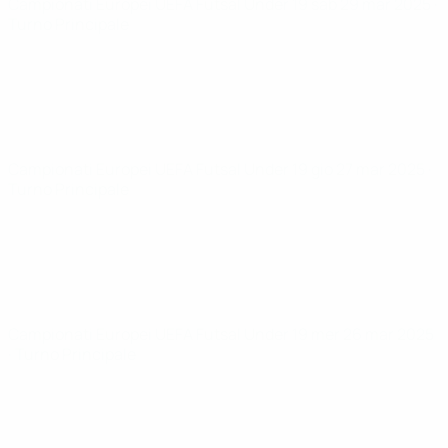
Campionati Europei UEFA Futsal Under 19
sab 29 mar 2025
·
Turno Principale
Campionati Europei UEFA Futsal Under 19
gio 27 mar 2025
·
Turno Principale
Campionati Europei UEFA Futsal Under 19
mer 26 mar 2025
· Turno Principale