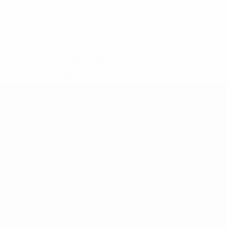
* Sospesa fino a nuovo avviso. <a
href='https://it.uefa.com/insideuefa/mediaservices/media
148df62d7eb6-64dbbd01b1cf-1000--fifa-uefa-
sospendono-nazionali-e-club-russi-da-tutte-le-
competi/'>Altre informazioni</a>
UEFA Futsal EURO Under 19
Partite
Squadre
Gironi
Notizie
Video
Storia
Stat.
Dettagli
SITI
NETWORK
UEFA
UEFA.com
Fondazione