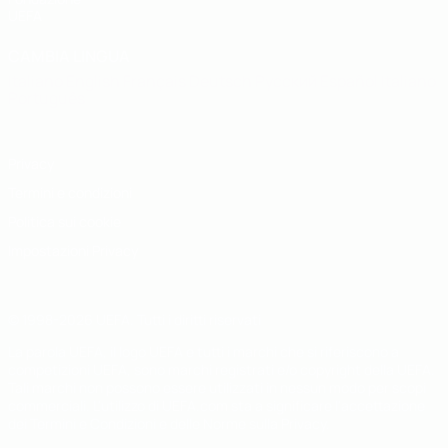
UEFA
CAMBIA LINGUA
Italiano
English
Français
Deutsch
Русский
Español
Italiano
Português
Privacy
Termini e condizioni
Politica sui cookie
Impostazioni Privacy
© 1998-2026 UEFA. Tutti i diritti riservati
La parola UEFA, il logo UEFA e tutti i marchi che si riferiscono a
competizioni UEFA, sono marchi registrati e/o copyright della UEFA.
Tali marchi non possono essere utilizzati in nessun modo per scopi
commerciali. L'utilizzo di UEFA.com sta a significare l'accettazione
dei Termini e Condizioni e delle Norme sulla Privacy.