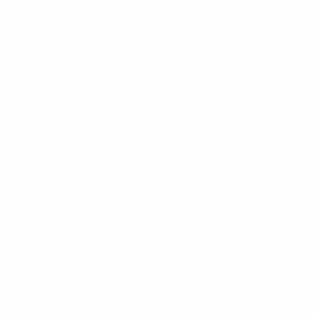
Campionati Europei UEFA Futsal Under 19
sab 29 mar 2025
·
Turno Principale
Campionati Europei UEFA Futsal Under 19
gio 27 mar 2025
·
Turno Principale
Campionati Europei UEFA Futsal Under 19
mer 26 mar 2025
· Turno Principale