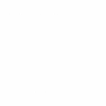
01/6/2006 (20)
Statistiche principali
Tutte le statistiche
3
1
Partite giocate
Tiri totali
0,34 media a partita
0
0
Cartellini gialli
Cartellini rossi
* Sospesa fino a nuovo avviso. <a
href='https://it.uefa.com/insideuefa/mediaservices/media
148df62d7eb6-64dbbd01b1cf-1000--fifa-uefa-
sospendono-nazionali-e-club-russi-da-tutte-le-
competi/'>Altre informazioni</a>