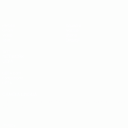
UEFA Futsal EURO Under 19
Partite
Squadre
Gironi
Notizie
Video
Storia
Stat.
Dettagli
SITI
NETWORK
UEFA
UEFA.com
Fondazione
UEFA
CAMBIA LINGUA
Italiano
English
Français
Deutsch
Русский
Español
Italiano
Português
Privacy