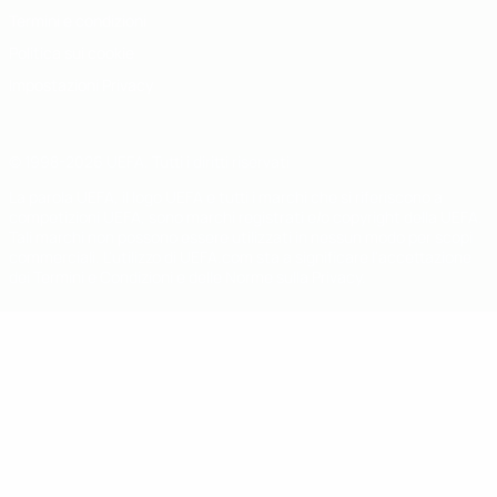
Termini e condizioni
Politica sui cookie
Impostazioni Privacy
© 1998-2026 UEFA. Tutti i diritti riservati
La parola UEFA, il logo UEFA e tutti i marchi che si riferiscono a
competizioni UEFA, sono marchi registrati e/o copyright della UEFA.
Tali marchi non possono essere utilizzati in nessun modo per scopi
commerciali. L'utilizzo di UEFA.com sta a significare l'accettazione
dei Termini e Condizioni e delle Norme sulla Privacy.