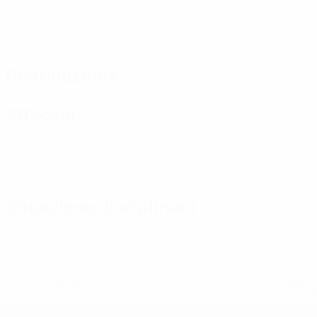
Partite giocate
0
Cartellini gialli
Distribuzione
Attacchi
Situazione disciplinare
0
Cartellini gialli
* Sospesa fino a nuovo avviso. <a href='https://it.u
naz