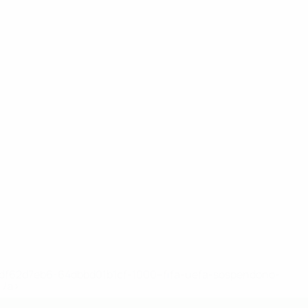
148df62d7eb6-64dbbd01b1cf-1000--fifa-uefa-sospendono-
</a>