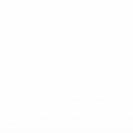
Gol
0,67 media a partita
0
Cartellini rossi
0
Cartellini rossi
efa.com/insideuefa/mediaservices/mediareleases/news/0272-
ionali-e-club-russi-da-tutte-le-competi/'>Altre informazioni