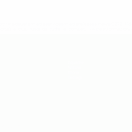
efa.com/insideuefa/mediaservices/mediareleases/news/0272-
ionali-e-club-russi-da-tutte-le-competi/'>Altre informazioni
Squadre
Notizie
Storia
Dettagli
ortuguês