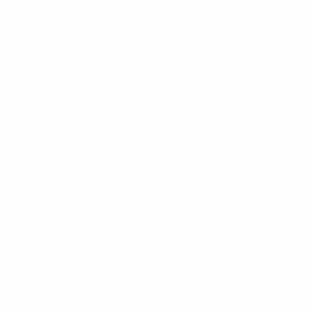
Campionati Europei UEFA Futsal Under 19
sab 25 gen 2025
· 
Campionati Europei UEFA Futsal Under 19
gio 23 gen 2025
· 
Campionati Europei UEFA Futsal Under 19
mer 22 gen 2025
·