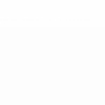
148df62d7eb6-64dbbd01b1cf-1000--fifa-uefa-sospendono-
</a>