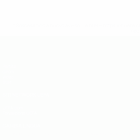
* Sospesa fino a nuovo avviso. <a href='https://it.u
naz
UEFA Futsal EURO Under 19
Partite
Gironi
Video
Stat.
SITI NETWORK UEFA
UEFA.com
Fondazione UEFA
CAMBIA LINGUA
Italiano
English
Français
Deutsch
Русский
Español
Italiano
P