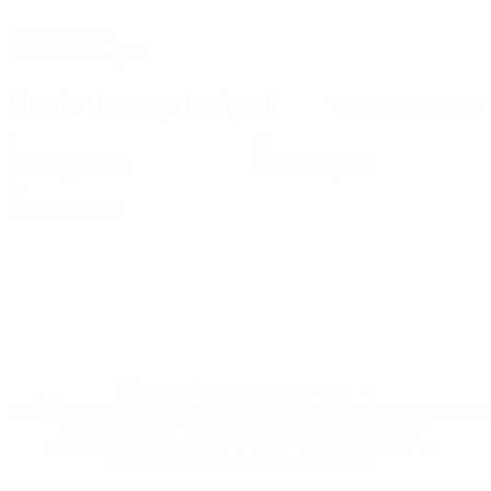
DATA DI NASCITA
04/10/2006 (19)
Statistiche principali
Tutte le statistiche
3
0
Partite giocate
Cartellini gialli
0
Cartellini rossi
* Sospesa fino a nuovo avviso. <a
href='https://it.uefa.com/insideuefa/mediaservices/media
148df62d7eb6-64dbbd01b1cf-1000--fifa-uefa-
sospendono-nazionali-e-club-russi-da-tutte-le-
competi/'>Altre informazioni</a>