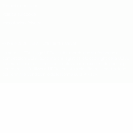
Termini e condizioni
Politica sui cookie
Impostazioni Privacy
© 1998-2026 UEFA. Tutti i diritti riservati
La parola UEFA, il logo UEFA e tutti i marchi che si riferiscono a
competizioni UEFA, sono marchi registrati e/o copyright della UEFA.
Tali marchi non possono essere utilizzati in nessun modo per scopi
commerciali. L'utilizzo di UEFA.com sta a significare l'accettazione
dei Termini e Condizioni e delle Norme sulla Privacy.