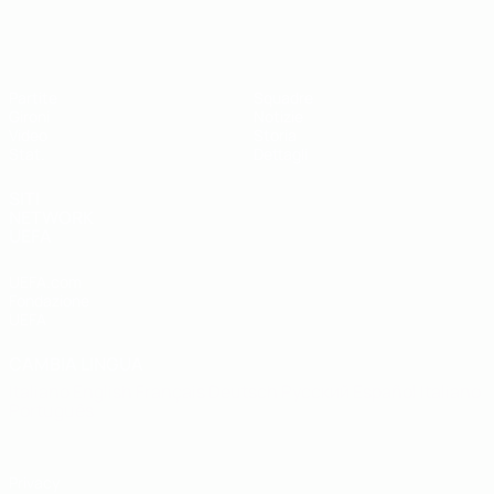
UEFA Futsal EURO Under 19
Partite
Squadre
Gironi
Notizie
Video
Storia
Stat.
Dettagli
SITI
NETWORK
UEFA
UEFA.com
Fondazione
UEFA
CAMBIA LINGUA
Italiano
English
Français
Deutsch
Русский
Español
Italiano
Português
Privacy