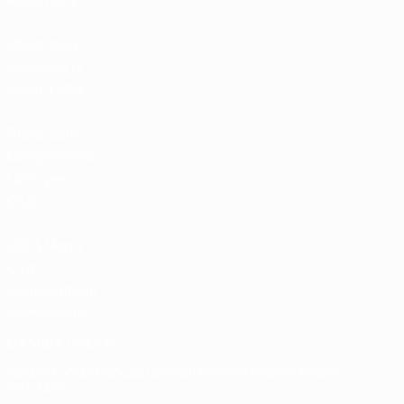
Hospitality
Store delle
Nazionali di
calcio UEFA
Store delle
Competizioni
UEFA per
Club
UEFA Men's
Club
Competitions
Memorabilia
CAMBIA LINGUA
Italiano
English
Français
Deutsch
Русский
Español
Italiano
Português