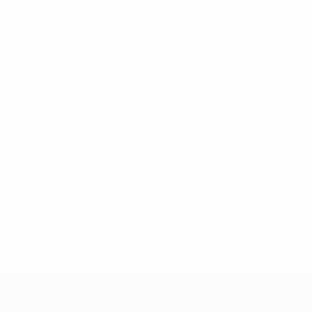
Qualificazioni Europee
ven 21 mar 2025
· Turno di
qualificazione
* Sospesa fino a nuovo avviso. <a
href='https://it.uefa.com/insideuefa/mediaservices/media
148df62d7eb6-64dbbd01b1cf-1000--fifa-uefa-
sospendono-nazionali-e-club-russi-da-tutte-le-
competi/'>Altre informazioni</a>
Qualificazioni Europee