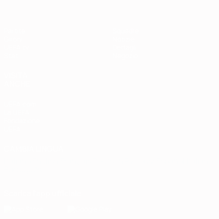
Partite
Squadre
Gironi
Notizie
UEFA.tv
Dettagli
Stat.
Negozio
VISITA
ANCHE
UEFA.com
La UEFA
Fondazione
UEFA
CAMBIA LINGUA
Italiano
English
Français
Deutsch
Русский
Español
Italiano
Português
Scarica l'app ufficiale