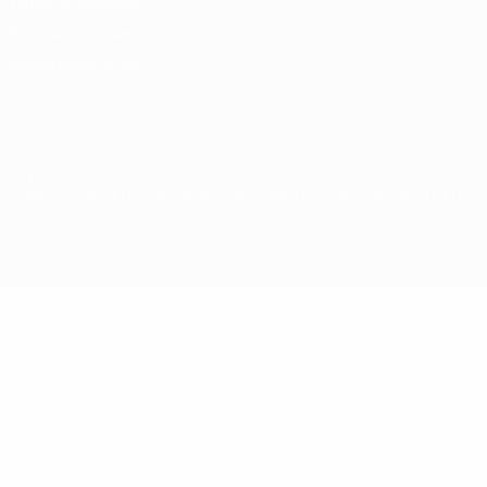
Termini e condizioni
Politica sui cookie
Impostazioni Privacy
© 1998-2026 UEFA. Tutti i diritti riservati
La parola UEFA, il logo UEFA e tutti i marchi che si riferiscono a
competizioni UEFA, sono marchi registrati e/o copyright della UEFA.
Tali marchi non possono essere utilizzati in nessun modo per scopi
commerciali. L'utilizzo di UEFA.com sta a significare l'accettazione
dei Termini e Condizioni e delle Norme sulla Privacy.