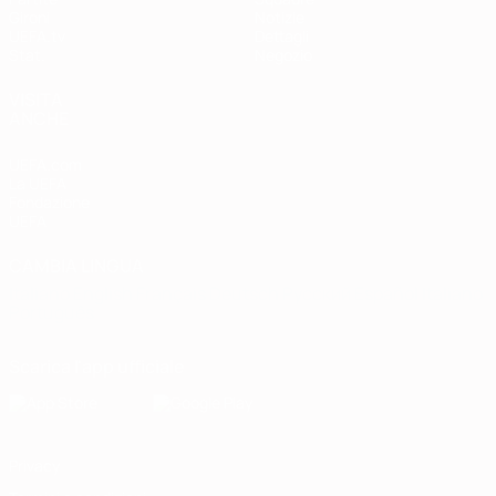
Gironi
Notizie
UEFA.tv
Dettagli
Stat.
Negozio
VISITA
ANCHE
UEFA.com
La UEFA
Fondazione
UEFA
CAMBIA LINGUA
Italiano
English
Français
Deutsch
Русский
Español
Italiano
Português
Scarica l'app ufficiale
Privacy