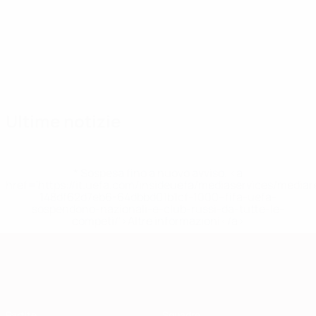
Squadra
Álex
Àlexandre
Álvarez
Babot
Borra
Cervós
Da
Portiere
Centrocampista
Difensore
Difensore
Ruiz
Martínez
Cun
Portiere
Attaccante
Dife
Ultime notizie
* Sospesa fino a nuovo avviso. <a
href='https://it.uefa.com/insideuefa/mediaservices/media
148df62d7eb6-64dbbd01b1cf-1000--fifa-uefa-
sospendono-nazionali-e-club-russi-da-tutte-le-
competi/'>Altre informazioni</a>
Qualificazioni Europee
Partite
Squadre