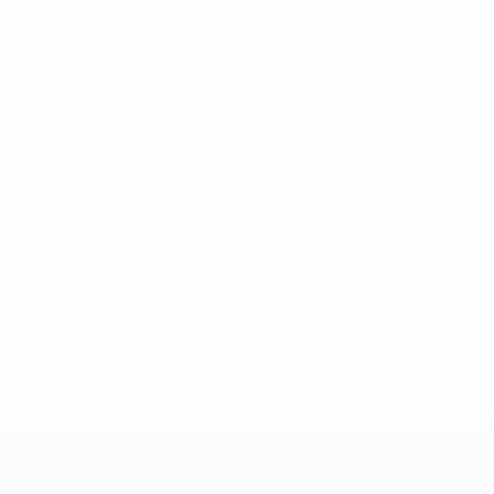
* Sospesa fino a nuovo avviso. <a href='https://it.u
naz
UEFA Under 19 Femminile