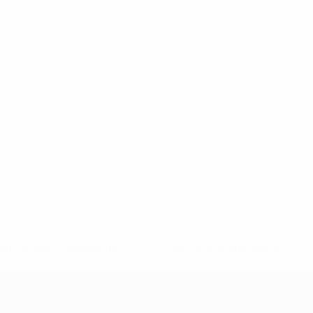
148df62d7eb6-64dbbd01b1cf-1000--fifa-uefa-sospendono-
</a>