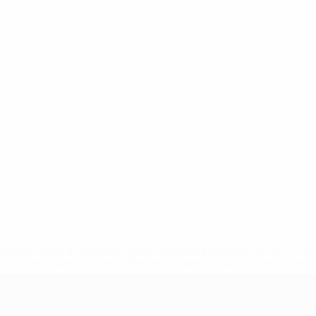
efa.com/insideuefa/mediaservices/mediareleases/news/0272-
ionali-e-club-russi-da-tutte-le-competi/'>Altre informazioni