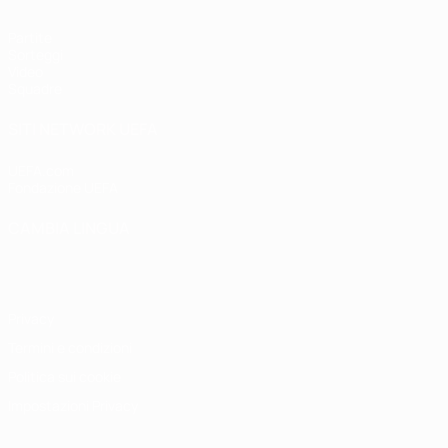
Partite
Sorteggi
Video
Squadre
SITI NETWORK UEFA
UEFA.com
Fondazione UEFA
CAMBIA LINGUA
Italiano
English
Français
Deutsch
Русский
Español
Italiano
P
Privacy
Termini e condizioni
Politica sui cookie
Impostazioni Privacy