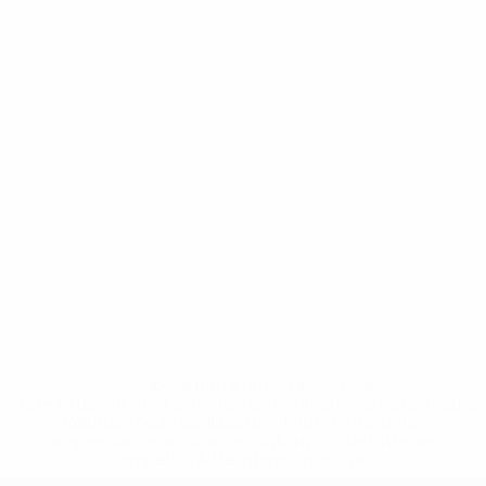
* Sospesa fino a nuovo avviso. <a
href='https://it.uefa.com/insideuefa/mediaservices/media
148df62d7eb6-64dbbd01b1cf-1000--fifa-uefa-
sospendono-nazionali-e-club-russi-da-tutte-le-
competi/'>Altre informazioni</a>