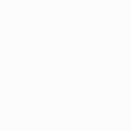
UEFA Under 19 Femminile
Partite
Notizie
Sorteggi
Dettagli
Video
Squadre
SITI
NETWORK
UEFA
UEFA.com
Fondazione
UEFA
CAMBIA LINGUA
Italiano
English
Français
Deutsch
Русский
Español
Italiano
Português
Privacy