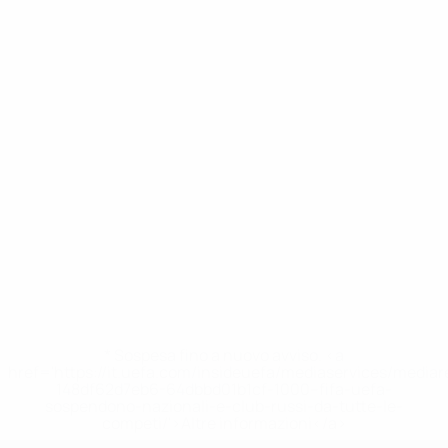
* Sospesa fino a nuovo avviso. <a
href='https://it.uefa.com/insideuefa/mediaservices/media
148df62d7eb6-64dbbd01b1cf-1000--fifa-uefa-
sospendono-nazionali-e-club-russi-da-tutte-le-
competi/'>Altre informazioni</a>