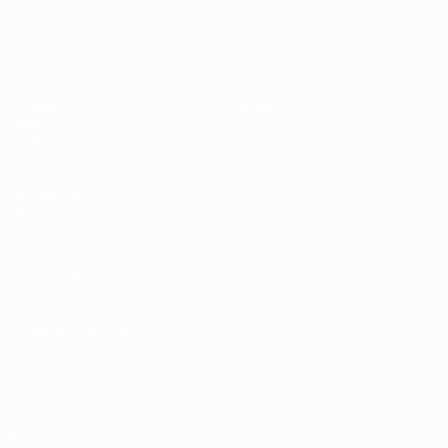
UEFA Under 19 Femminile
Partite
Notizie
Sorteggi
Dettagli
Video
Squadre
SITI
NETWORK
UEFA
UEFA.com
Fondazione
UEFA
CAMBIA LINGUA
Italiano
English
Français
Deutsch
Русский
Español
Italiano
Português
Privacy