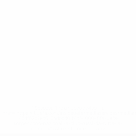
* Sospesa fino a nuovo avviso. <a
href='https://it.uefa.com/insideuefa/mediaservices/media
148df62d7eb6-64dbbd01b1cf-1000--fifa-uefa-
sospendono-nazionali-e-club-russi-da-tutte-le-
competi/'>Altre informazioni</a>