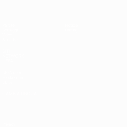
UEFA Under 19 Femminile
Partite
Notizie
Sorteggi
Dettagli
Video
Squadre
SITI
NETWORK
UEFA
UEFA.com
Fondazione
UEFA
CAMBIA LINGUA
Italiano
English
Français
Deutsch
Русский
Español
Italiano
Português
Privacy