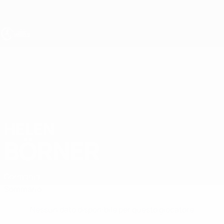
Passa
al
contenuto
principale
UEFA Under 19 Femminile
HELEN
Helen Börner Stat.
BÖRNER
Germania
Sommario
Nessun dato disponibile per questo giocatore