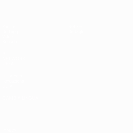
UEFA Under 19 Femminile
Partite
Notizie
Sorteggi
Dettagli
Video
Squadre
SITI
NETWORK
UEFA
UEFA.com
Fondazione
UEFA
CAMBIA LINGUA
Italiano
English
Français
Deutsch
Русский
Español
Italiano
Português
Privacy