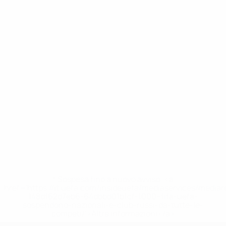
* Sospesa fino a nuovo avviso. <a
href='https://it.uefa.com/insideuefa/mediaservices/media
148df62d7eb6-64dbbd01b1cf-1000--fifa-uefa-
sospendono-nazionali-e-club-russi-da-tutte-le-
competi/'>Altre informazioni</a>