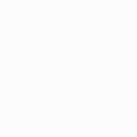
UEFA Under 19 Femminile
Partite
Notizie
Sorteggi
Dettagli
Video
Squadre
SITI
NETWORK
UEFA
UEFA.com
Fondazione
UEFA
CAMBIA LINGUA
Italiano
English
Français
Deutsch
Русский
Español
Italiano
Português
Privacy