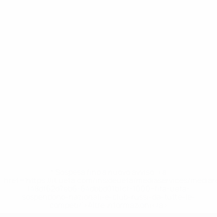
* Sospesa fino a nuovo avviso. <a
href='https://it.uefa.com/insideuefa/mediaservices/media
148df62d7eb6-64dbbd01b1cf-1000--fifa-uefa-
sospendono-nazionali-e-club-russi-da-tutte-le-
competi/'>Altre informazioni</a>