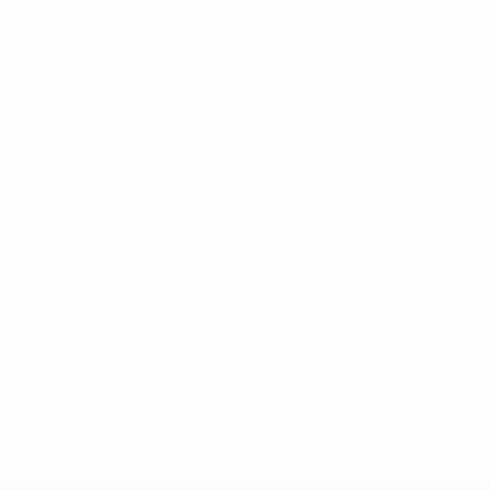
* Sospesa fino a nuovo avviso. <a
href='https://it.uefa.com/insideuefa/mediaservices/media
148df62d7eb6-64dbbd01b1cf-1000--fifa-uefa-
sospendono-nazionali-e-club-russi-da-tutte-le-
competi/'>Altre informazioni</a>