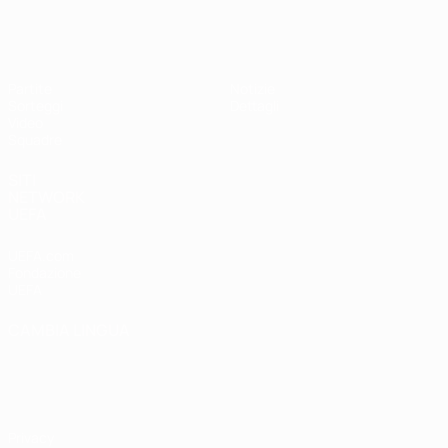
UEFA Under 19 Femminile
Partite
Notizie
Sorteggi
Dettagli
Video
Squadre
SITI
NETWORK
UEFA
UEFA.com
Fondazione
UEFA
CAMBIA LINGUA
Italiano
English
Français
Deutsch
Русский
Español
Italiano
Português
Privacy