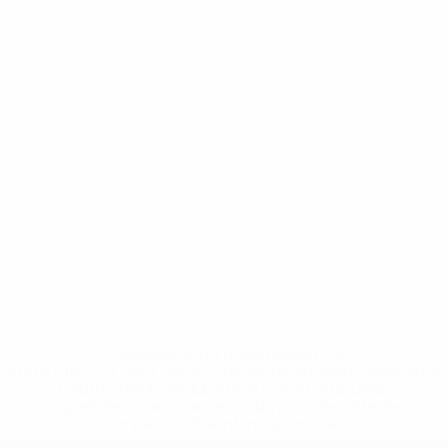
* Sospesa fino a nuovo avviso. <a
href='https://it.uefa.com/insideuefa/mediaservices/media
148df62d7eb6-64dbbd01b1cf-1000--fifa-uefa-
sospendono-nazionali-e-club-russi-da-tutte-le-
competi/'>Altre informazioni</a>