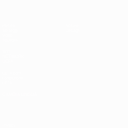
UEFA Under 19 Femminile
Partite
Notizie
Sorteggi
Dettagli
Video
Squadre
SITI
NETWORK
UEFA
UEFA.com
Fondazione
UEFA
CAMBIA LINGUA
Italiano
English
Français
Deutsch
Русский
Español
Italiano
Português
Privacy