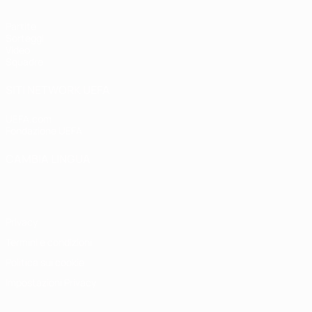
Partite
Sorteggi
Video
Squadre
SITI NETWORK UEFA
UEFA.com
Fondazione UEFA
CAMBIA LINGUA
Italiano
English
Français
Deutsch
Русский
Español
Italiano
P
Privacy
Termini e condizioni
Politica sui cookie
Impostazioni Privacy