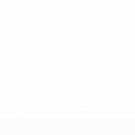
efa.com/insideuefa/mediaservices/mediareleases/news/0272-
ionali-e-club-russi-da-tutte-le-competi/'>Altre informazioni