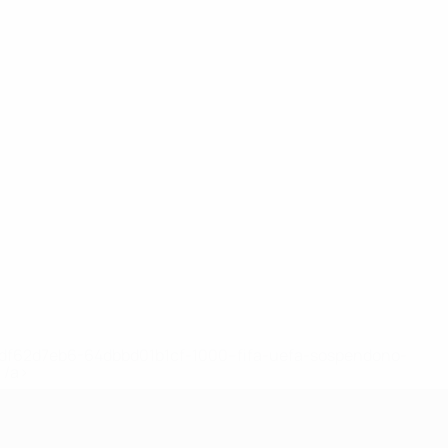
148df62d7eb6-64dbbd01b1cf-1000--fifa-uefa-sospendono-
</a>