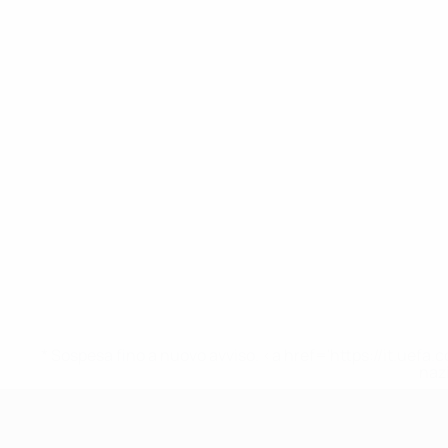
* Sospesa fino a nuovo avviso. <a href='https://it.u
naz
UEFA Under 19 Femminile