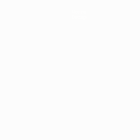
Notizie
Dettagli
ortuguês