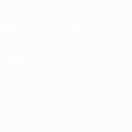
UEFA Under 19 Femminile
Partite
Notizie
Sorteggi
Dettagli
Video
Squadre
SITI
NETWORK
UEFA
UEFA.com
Fondazione
UEFA
CAMBIA LINGUA
Italiano
English
Français
Deutsch
Русский
Español
Italiano
Português
Privacy