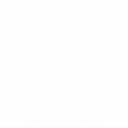
* Sospesa fino a nuovo avviso. <a
href='https://it.uefa.com/insideuefa/mediaservices/media
148df62d7eb6-64dbbd01b1cf-1000--fifa-uefa-
sospendono-nazionali-e-club-russi-da-tutte-le-
competi/'>Altre informazioni</a>