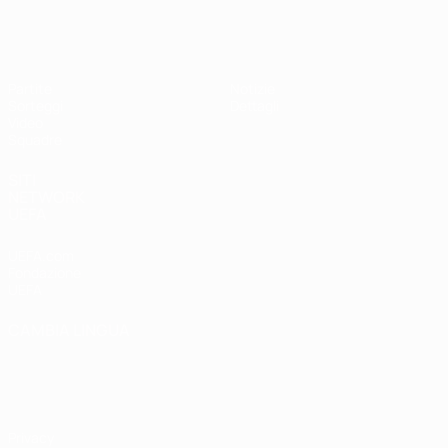
UEFA Under 19 Femminile
Partite
Notizie
Sorteggi
Dettagli
Video
Squadre
SITI
NETWORK
UEFA
UEFA.com
Fondazione
UEFA
CAMBIA LINGUA
Italiano
English
Français
Deutsch
Русский
Español
Italiano
Português
Privacy