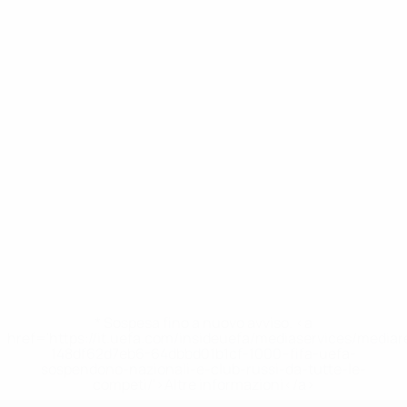
* Sospesa fino a nuovo avviso. <a
href='https://it.uefa.com/insideuefa/mediaservices/media
148df62d7eb6-64dbbd01b1cf-1000--fifa-uefa-
sospendono-nazionali-e-club-russi-da-tutte-le-
competi/'>Altre informazioni</a>