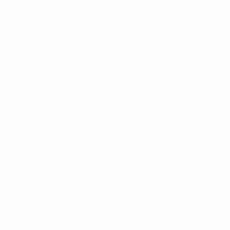
UEFA Under 19 Femminile
Partite
Notizie
Sorteggi
Dettagli
Video
Squadre
SITI
NETWORK
UEFA
UEFA.com
Fondazione
UEFA
CAMBIA LINGUA
Italiano
English
Français
Deutsch
Русский
Español
Italiano
Português
Privacy