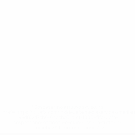
* Sospesa fino a nuovo avviso. <a
href='https://it.uefa.com/insideuefa/mediaservices/media
148df62d7eb6-64dbbd01b1cf-1000--fifa-uefa-
sospendono-nazionali-e-club-russi-da-tutte-le-
competi/'>Altre informazioni</a>