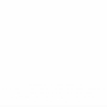
* Sospesa fino a nuovo avviso. <a
href='https://it.uefa.com/insideuefa/mediaservices/media
148df62d7eb6-64dbbd01b1cf-1000--fifa-uefa-
sospendono-nazionali-e-club-russi-da-tutte-le-
competi/'>Altre informazioni</a>