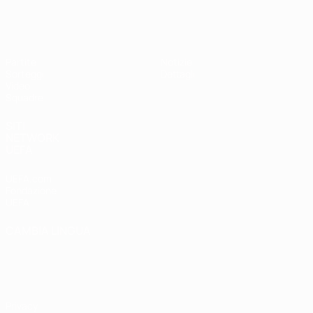
UEFA Under 19 Femminile
Partite
Notizie
Sorteggi
Dettagli
Video
Squadre
SITI
NETWORK
UEFA
UEFA.com
Fondazione
UEFA
CAMBIA LINGUA
Italiano
English
Français
Deutsch
Русский
Español
Italiano
Português
Privacy