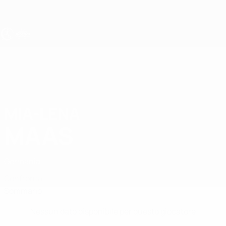
Passa
al
contenuto
principale
UEFA Under 19 Femminile
MIA-LENA
Mia-Lena Maas Stat.
MAAS
Germania
Confronta
Sommario
Nessun dato disponibile per questo giocatore