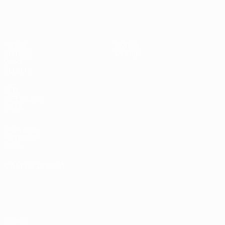
UEFA Under 19 Femminile
Partite
Notizie
Sorteggi
Dettagli
Video
Squadre
SITI
NETWORK
UEFA
UEFA.com
Fondazione
UEFA
CAMBIA LINGUA
Italiano
English
Français
Deutsch
Русский
Español
Italiano
Português
Privacy