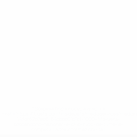
* Sospesa fino a nuovo avviso. <a
href='https://it.uefa.com/insideuefa/mediaservices/media
148df62d7eb6-64dbbd01b1cf-1000--fifa-uefa-
sospendono-nazionali-e-club-russi-da-tutte-le-
competi/'>Altre informazioni</a>