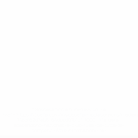
* Sospesa fino a nuovo avviso. <a
href='https://it.uefa.com/insideuefa/mediaservices/media
148df62d7eb6-64dbbd01b1cf-1000--fifa-uefa-
sospendono-nazionali-e-club-russi-da-tutte-le-
competi/'>Altre informazioni</a>