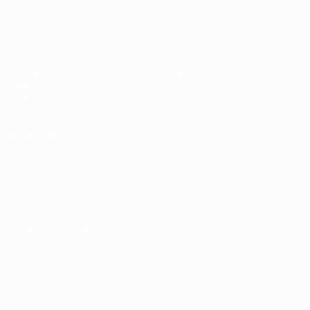
UEFA Under 19 Femminile
Partite
Notizie
Sorteggi
Dettagli
Video
Squadre
SITI
NETWORK
UEFA
UEFA.com
Fondazione
UEFA
CAMBIA LINGUA
Italiano
English
Français
Deutsch
Русский
Español
Italiano
Português
Privacy