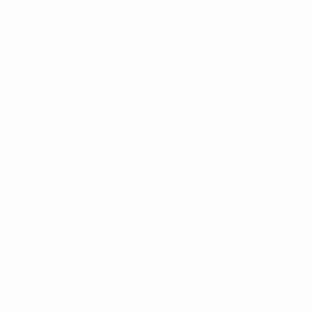
* Sospesa fino a nuovo avviso. <a
href='https://it.uefa.com/insideuefa/mediaservices/media
148df62d7eb6-64dbbd01b1cf-1000--fifa-uefa-
sospendono-nazionali-e-club-russi-da-tutte-le-
competi/'>Altre informazioni</a>