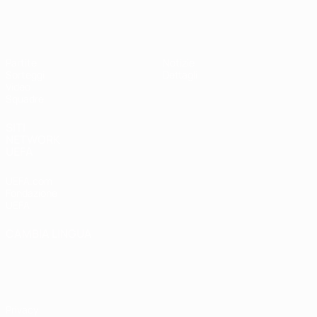
UEFA Under 19 Femminile
Partite
Notizie
Sorteggi
Dettagli
Video
Squadre
SITI
NETWORK
UEFA
UEFA.com
Fondazione
UEFA
CAMBIA LINGUA
Italiano
English
Français
Deutsch
Русский
Español
Italiano
Português
Privacy