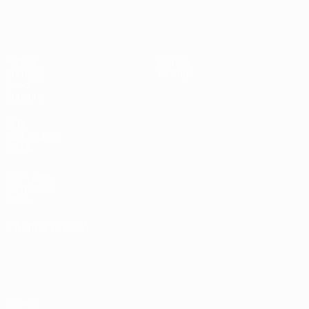
UEFA Under 19 Femminile
Partite
Notizie
Sorteggi
Dettagli
Video
Squadre
SITI
NETWORK
UEFA
UEFA.com
Fondazione
UEFA
CAMBIA LINGUA
Italiano
English
Français
Deutsch
Русский
Español
Italiano
Português
Privacy