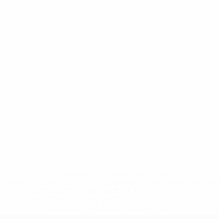
* Sospesa fino a nuovo avviso. <a
href='https://it.uefa.com/insideuefa/mediaservices/media
148df62d7eb6-64dbbd01b1cf-1000--fifa-uefa-
sospendono-nazionali-e-club-russi-da-tutte-le-
competi/'>Altre informazioni</a>