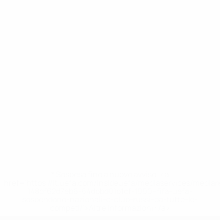
* Sospesa fino a nuovo avviso. <a
href='https://it.uefa.com/insideuefa/mediaservices/media
148df62d7eb6-64dbbd01b1cf-1000--fifa-uefa-
sospendono-nazionali-e-club-russi-da-tutte-le-
competi/'>Altre informazioni</a>