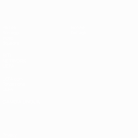
UEFA Under 19 Femminile
Partite
Notizie
Sorteggi
Dettagli
Video
Squadre
SITI
NETWORK
UEFA
UEFA.com
Fondazione
UEFA
CAMBIA LINGUA
Italiano
English
Français
Deutsch
Русский
Español
Italiano
Português
Privacy