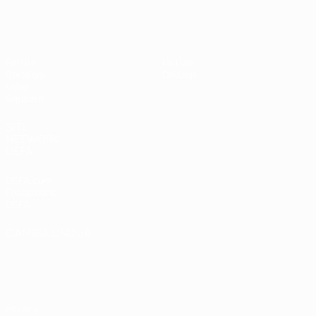
UEFA Under 19 Femminile
Partite
Notizie
Sorteggi
Dettagli
Video
Squadre
SITI
NETWORK
UEFA
UEFA.com
Fondazione
UEFA
CAMBIA LINGUA
Italiano
English
Français
Deutsch
Русский
Español
Italiano
Português
Privacy