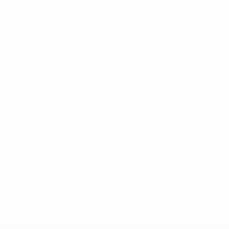
* Sospesa fino a nuovo avviso. <a
href='https://it.uefa.com/insideuefa/mediaservices/media
148df62d7eb6-64dbbd01b1cf-1000--fifa-uefa-
sospendono-nazionali-e-club-russi-da-tutte-le-
competi/'>Altre informazioni</a>